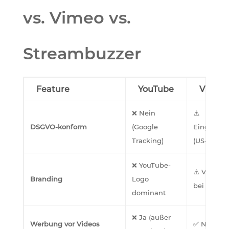
vs. Vimeo vs.
Streambuzzer
Feature
YouTube
Vimeo
❌ Nein
⚠️
DSGVO-konform
(Google
Eingeschr
Tracking)
(US-Firma)
❌ YouTube-
⚠️ Vimeo-
Branding
Logo
bei Free
dominant
❌ Ja (außer
Werbung vor Videos
✅ Nein