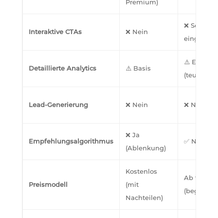
Premium)
❌ Sehr
Interaktive CTAs
❌ Nein
eingeschr
⚠️ Erweite
Detaillierte Analytics
⚠️ Basis
(teuer)
Lead-Generierung
❌ Nein
❌ Nein
❌ Ja
Empfehlungsalgorithmus
✅ Nein
(Ablenkung)
Kostenlos
Ab 99€/M
Preismodell
(mit
(begrenzt)
Nachteilen)