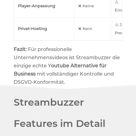
⚠️
Player-Anpassung
❌ Keine
Eingeschr
⚠️ Ja (nur
Privat-Hosting
❌ Nein
Premium)
Fazit:
Für professionelle
Unternehmensvideos ist Streambuzzer die
einzige echte Y
outube Alternative für
Business
mit vollständiger Kontrolle und
DSGVO-Konformität.
Streambuzzer
Features im Detail