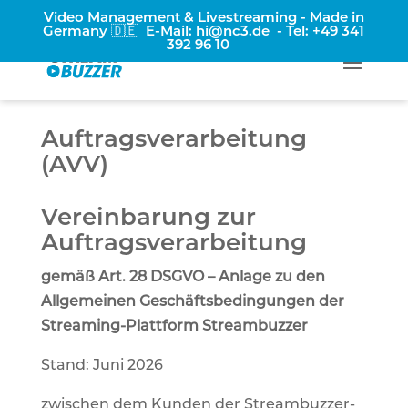
Video Management & Livestreaming - Made in
Germany 🇩🇪 E-Mail:
hi@nc3.de
- Tel:
+49 341
392 96 10
Auftragsverarbeitung
(AVV)
Vereinbarung zur
Auftragsverarbeitung
gemäß Art. 28 DSGVO – Anlage zu den
Allgemeinen Geschäftsbedingungen der
Streaming-Plattform Streambuzzer
Stand: Juni 2026
zwischen dem Kunden der Streambuzzer-